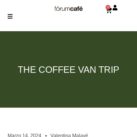
0
ABOUT
la historia
de fórum
BLOG
THE COFFEE VAN TRIP
el blog
de fórum
es tu
brújula
MAGAZINE
no es una revista
cualquiera
ASOCIADOS
conoce a nuestros
Marzo 14, 2024
Valentina Malavé