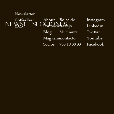
Newsletter
About
Bolsa de
Instagram
CoffeeFest
NEWS!
SECCIONES
Formaciones
trabajo
Linkedin
2025
Blog
Mi cuenta
Twitter
Magazine
Contacto
Youtube
Socios
933 10 38 33
Facebook