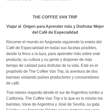
asociados
FORMACIONES
THE COFFEE VAN TRIP
el café siempre tiene
algo nuevo que
enseñarnos
Viajar al Origen para Aprender más y Disfrutar Mejor
del Café de Especialidad
BOLSA DE TRABAJO
Recorrer el mundo en furgoneta siguiendo la estela del
¡te imaginas vivir de tu pasión
por el café?
Café de Especialidad en todas sus facetas posibles,
desde la finca a la taza, para aprender más sobre este
CONTACTO
producto, su cultura y su gente y disponer de más
¡queremos saber
tiempo de calidad para disfrutar de la vida. Este es el
de ti!
propósito de The Coffee Van Trip, la aventura de dos
baristas visitando países productores y consumidores
de café.
Tras meses viajando desde el sur de Argentina rumbo a
California, The Coffee Van Trip o lo que es lo mismo los
baristas, Vane de Argentina y José de Sevilla, su gata