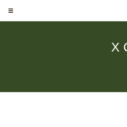
ABOUT
la historia de fórum
X 
BLOG
el blog de fórum es tu brújula
MAGAZINE
no es una revista cualquiera
ASOCIADOS
conoce a nuestros asociados
FORMACIONES
el café siempre tiene algo nuevo que enseñarnos