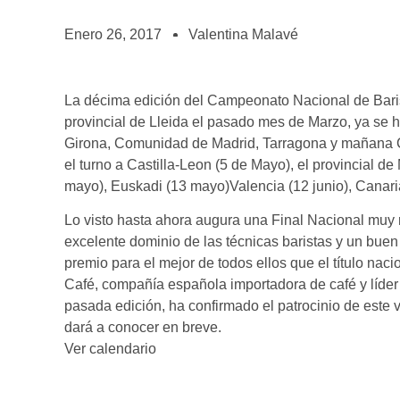
BOLSA DE TRABAJO
¡te imaginas vivir de tu pasión por el café?
Enero 26, 2017
Valentina Malavé
CONTACTO
¡queremos saber de ti!
La décima edición del Campeonato Nacional de Bari
provincial de Lleida el pasado mes de Marzo, ya se 
Girona, Comunidad de Madrid, Tarragona y mañana C
el turno a Castilla-Leon (5 de Mayo), el provincial d
mayo), Euskadi (13 mayo)Valencia (12 junio), Canarias
Lo visto hasta ahora augura una Final Nacional muy re
excelente dominio de las técnicas baristas y un buen
premio para el mejor de todos ellos que el título naci
Café, compañía española importadora de café y líder
pasada edición, ha confirmado el patrocinio de este v
dará a conocer en breve.
Ver calendario