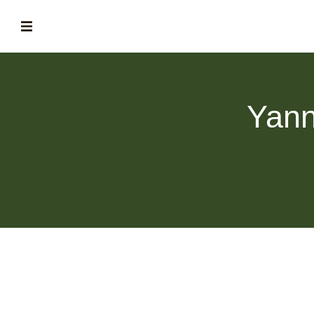
ABOUT
la historia de fórum
Yann
BLOG
el blog de fórum es tu brújula
MAGAZINE
no es una revista cualquiera
ASOCIADOS
conoce a nuestros asociados
FORMACIONES
el café siempre tiene algo nuevo que enseñarnos