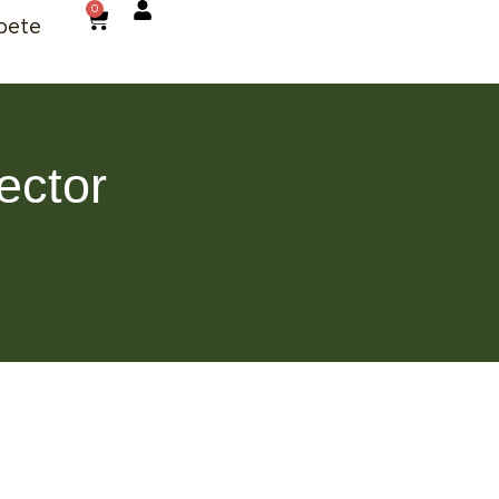
0
bete
ector