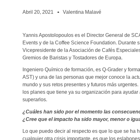
BOLSA DE TRABAJO
¡te imaginas vivir de tu pasión por el café?
Abril 20, 2021
Valentina Malavé
CONTACTO
¡queremos saber de ti!
Yannis Apostolopoulos es el Director General de SCA,
Events y de la Coffee Science Foundation. Durante s
Vicepresidente de la Asociación de Cafés Especiale
Gremios de Baristas y Tostadores de Europa.
Ingeniero Químico de formación, es Q-Grader y form
AST) y una de las personas que mejor conoce la actu
mundo y sus retos presentes y futuros más urgentes.
los planes que tiene ya su organización para ayudar a 
superarlos.
¿Cuáles han sido por el momento las consecuenci
¿Cree que el impacto ha sido mayor, menor o igua
Lo que puedo decir al respecto es que lo que se ha
cualquier otra crisis importante, es que los eslabon