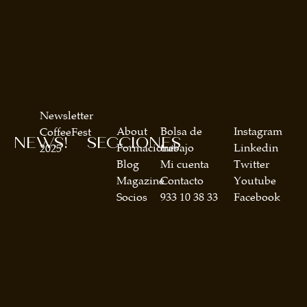
Newsletter
About
Bolsa de
Instagram
CoffeeFest
NEWS!
SECCIONES
Formaciones
trabajo
Linkedin
2025
Blog
Mi cuenta
Twitter
Magazine
Contacto
Youtube
Socios
933 10 38 33
Facebook