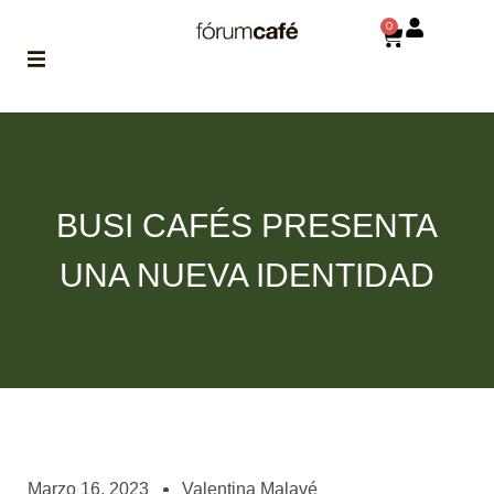
0
ABOUT
la historia
de fórum
BUSI CAFÉS PRESENTA
BLOG
el blog
UNA NUEVA IDENTIDAD
de fórum
es tu
brújula
MAGAZINE
no es una revista
cualquiera
ASOCIADOS
conoce a nuestros
Marzo 16, 2023
Valentina Malavé