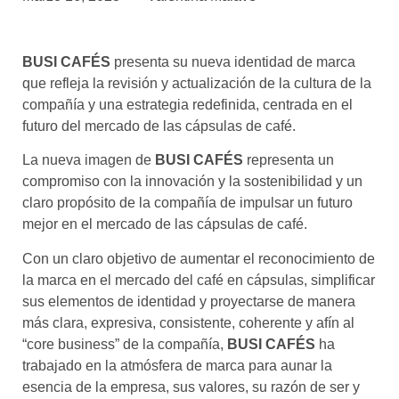
asociados
FORMACIONES
BUSI CAFÉS
presenta su nueva identidad de marca
el café siempre tiene
algo nuevo que
que refleja la revisión y actualización de la cultura de la
enseñarnos
compañía y una estrategia redefinida, centrada en el
futuro del mercado de las cápsulas de café.
BOLSA DE TRABAJO
¡te imaginas vivir de tu pasión
La nueva imagen de
BUSI CAFÉS
representa un
por el café?
compromiso con la innovación y la sostenibilidad y un
claro propósito de la compañía de impulsar un futuro
CONTACTO
mejor en el mercado de las cápsulas de café.
¡queremos saber
de ti!
Con un claro objetivo de aumentar el reconocimiento de
la marca en el mercado del café en cápsulas, simplificar
sus elementos de identidad y proyectarse de manera
más clara, expresiva, consistente, coherente y afín al
“core business” de la compañía,
BUSI CAFÉS
ha
trabajado en la atmósfera de marca para aunar la
esencia de la empresa, sus valores, su razón de ser y