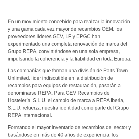
asociados
FORMACIONES
En un movimiento concebido para realzar la innovación
el café siempre tiene
algo nuevo que
y una gama cada vez mayor de recambios OEM, los
enseñarnos
proveedores líderes GEV, LF y EPGC han
experimentado una completa renovación de marca del
BOLSA DE TRABAJO
Grupo REPA, convirtiéndose en una sola empresa,
¡te imaginas vivir de tu pasión
impulsando la coherencia y la fiabilidad en toda Europa.
por el café?
Las compañías que forman una división de Parts Town
CONTACTO
Unlimited, líder indiscutible en la distribución de
¡queremos saber
recambios para equipos de restauración, pasarán a
de ti!
denominarse REPA. Para GEV Recambios de
Hostelería, S.L.U. el cambio de marca a REPA Iberia,
S.L.U. refuerza nuestra identidad como parte del Grupo
REPA internacional.
Formando el mayor inventario de recambios del sector y
basándose en más de 40 años de experiencia, los