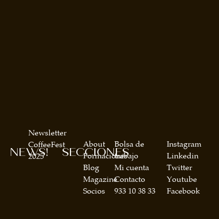
Newsletter
About
Bolsa de
Instagram
CoffeeFest
NEWS!
SECCIONES
Formaciones
trabajo
Linkedin
2025
Blog
Mi cuenta
Twitter
Magazine
Contacto
Youtube
Socios
933 10 38 33
Facebook