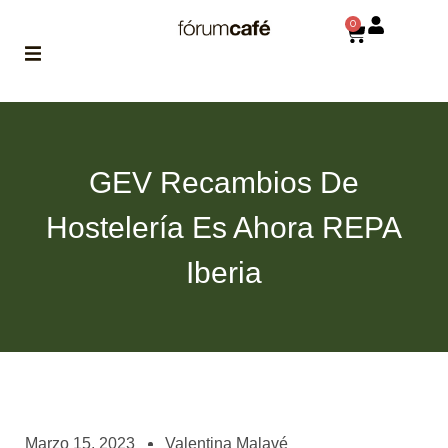
0
ABOUT
la historia
de fórum
GEV Recambios De
BLOG
Hostelería Es Ahora REPA
el blog
de fórum
es tu
Iberia
brújula
MAGAZINE
no es una revista
cualquiera
ASOCIADOS
conoce a nuestros
Marzo 15, 2023
Valentina Malavé