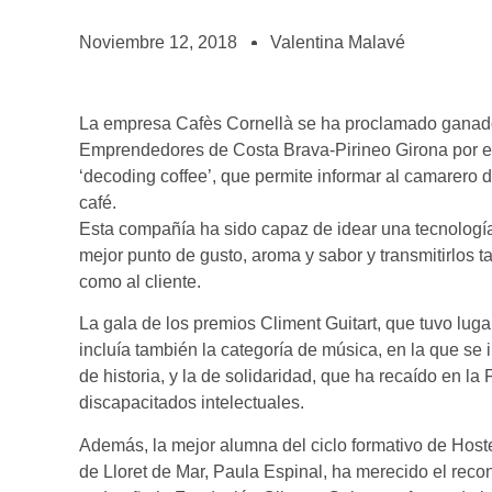
BOLSA DE TRABAJO
¡te imaginas vivir de tu pasión por el café?
Noviembre 12, 2018
Valentina Malavé
CONTACTO
¡queremos saber de ti!
La empresa Cafès Cornellà se ha proclamado ganador
Emprendedores de Costa Brava-Pirineo Girona por 
‘decoding coffee’, que permite informar al camarero 
café.
Esta compañía ha sido capaz de idear una tecnología 
mejor punto de gusto, aroma y sabor y transmitirlos t
como al cliente.
La gala de los premios Climent Guitart, que tuvo lug
incluía también la categoría de música, en la que se
de historia, y la de solidaridad, que ha recaído en l
discapacitados intelectuales.
Además, la mejor alumna del ciclo formativo de Hoste
de Lloret de Mar, Paula Espinal, ha merecido el reco