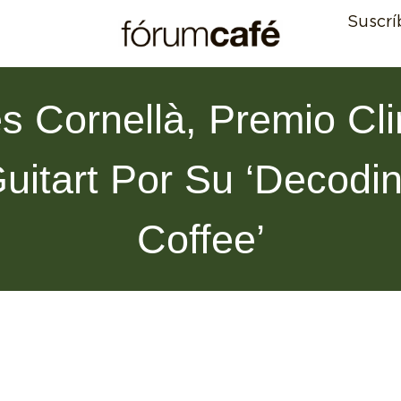
Suscrí
s Cornellà, Premio Cl
uitart Por Su ‘decodi
Coffee’