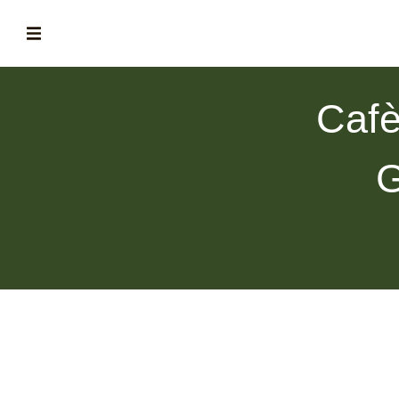
ABOUT
Cafè
la historia de fórum
BLOG
G
el blog de fórum es tu brújula
MAGAZINE
no es una revista cualquiera
ASOCIADOS
conoce a nuestros asociados
FORMACIONES
el café siempre tiene algo nuevo que enseñarnos