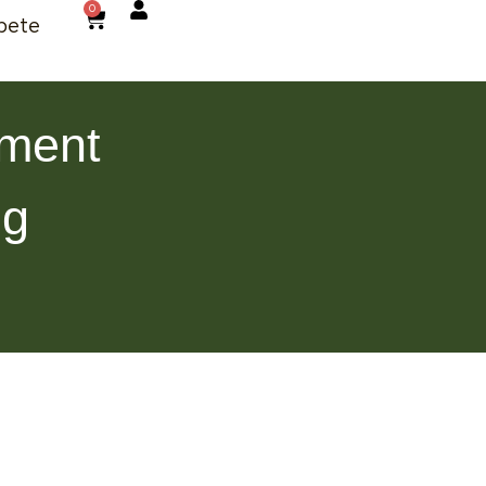
0
bete
iment
ng