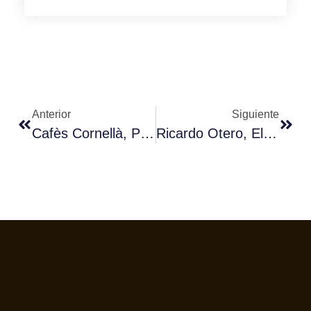
Anterior
Siguiente
Cafès Cornellà, Premio Climent Guitart Por Su ‘decoding Coffee’
Ricardo Otero, El Español Que Llegó Al Cauca En Plena Guerra Y Cambió La Vida De Sus Habitantes Gracias Al Café