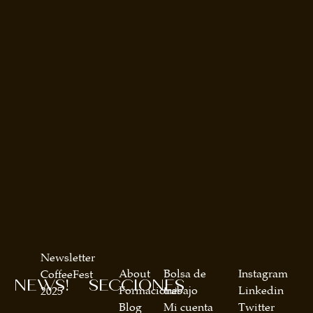
Newsletter
About
Bolsa de
Instagram
CoffeeFest
NEWS!
SECCIONES
Formaciones
trabajo
Linkedin
2025
Blog
Mi cuenta
Twitter