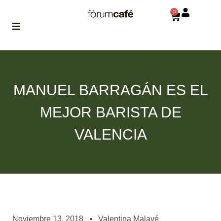
0
ABOUT
la historia
de fórum
MANUEL BARRAGÁN ES EL
BLOG
MEJOR BARISTA DE
el blog
de fórum
es tu
VALENCIA
brújula
MAGAZINE
no es una revista
cualquiera
ASOCIADOS
conoce a nuestros
Noviembre 13, 2018
Valentina Malavé