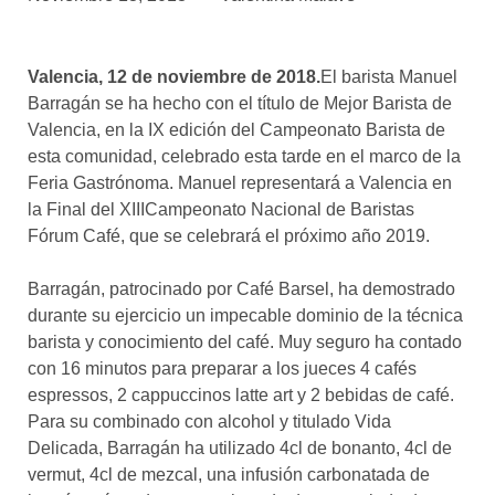
asociados
FORMACIONES
Valencia, 12 de noviembre de 2018.
El barista Manuel
el café siempre tiene
algo nuevo que
Barragán se ha hecho con el título de Mejor Barista de
enseñarnos
Valencia, en la IX edición del Campeonato Barista de
esta comunidad, celebrado esta tarde en el marco de la
BOLSA DE TRABAJO
Feria Gastrónoma. Manuel representará a Valencia en
¡te imaginas vivir de tu pasión
la Final del XIIICampeonato Nacional de Baristas
por el café?
Fórum Café, que se celebrará el próximo año 2019.
CONTACTO
Barragán, patrocinado por Café Barsel, ha demostrado
¡queremos saber
de ti!
durante su ejercicio un impecable dominio de la técnica
barista y conocimiento del café. Muy seguro ha contado
con 16 minutos para preparar a los jueces 4 cafés
espressos, 2 cappuccinos latte art y 2 bebidas de café.
Para su combinado con alcohol y titulado Vida
Delicada, Barragán ha utilizado 4cl de bonanto, 4cl de
vermut, 4cl de mezcal, una infusión carbonatada de