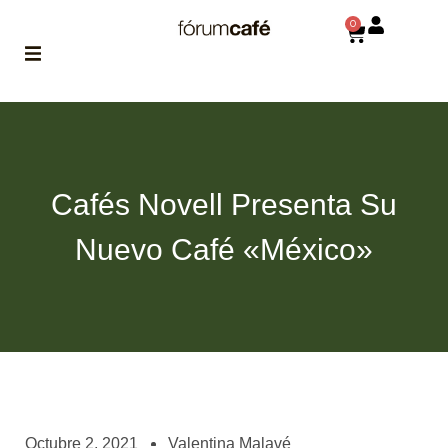
0
ABOUT
la historia
de fórum
Cafés Novell Presenta Su
BLOG
el blog
Nuevo Café «México»
de fórum
es tu
brújula
MAGAZINE
no es una revista
cualquiera
ASOCIADOS
conoce a nuestros
Octubre 2, 2021
Valentina Malavé