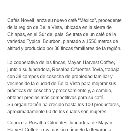
asociados
FORMACIONES
Cafés Novell lanza su nuevo café “México”, procedente
el café siempre tiene
algo nuevo que
de la región de Bella Vista, ubicada en la sierra de
enseñarnos
Chiapas, en el Sur del país. Se trata de un café de la
variedad Typica, Bourbon, plantado a 1550 metros de
BOLSA DE TRABAJO
altitud y producido por 38 fincas familiares de la región.
¡te imaginas vivir de tu pasión
por el café?
La cooperativa de las fincas, Mayan Harvest Coffee,
junto a su fundadora, Rosalba Cifuentes Tovia, trabaja
CONTACTO
con 38 campos de cosecha de propiedad familiar y
¡queremos saber
de ti!
vecinos de la ciudad de Bella Vista para mejorar sus
prácticas de cosecha y procesamiento y, a cambio,
obtener precios más competitivos para su café.
Su organización ha crecido hasta los 100 productores,
aproximadamente 60 de los cuales son mujeres.
Conoce a Rosalba Cifuentes, fundadora de Mayan
Harvest Coffee, cuya pasión e ímpetu la llevaron a