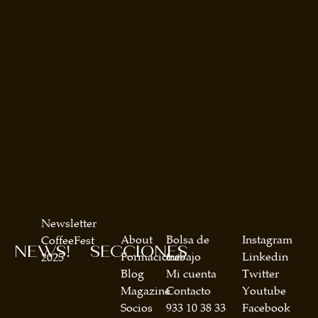
Newsletter
About
Bolsa de
Instagram
CoffeeFest
NEWS!
SECCIONES
Formaciones
trabajo
Linkedin
2025
Blog
Mi cuenta
Twitter
Magazine
Contacto
Youtube
Socios
933 10 38 33
Facebook