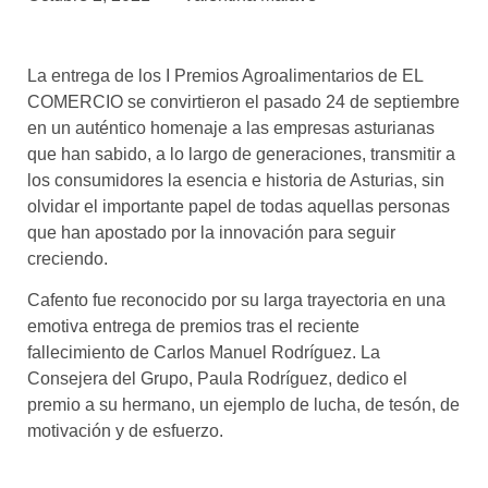
asociados
FORMACIONES
La entrega de los I Premios Agroalimentarios de EL
el café siempre tiene
algo nuevo que
COMERCIO se convirtieron el pasado 24 de septiembre
enseñarnos
en un auténtico homenaje a las empresas asturianas
que han sabido, a lo largo de generaciones, transmitir a
BOLSA DE TRABAJO
los consumidores la esencia e historia de Asturias, sin
¡te imaginas vivir de tu pasión
olvidar el importante papel de todas aquellas personas
por el café?
que han apostado por la innovación para seguir
creciendo.
CONTACTO
¡queremos saber
Cafento fue reconocido por su larga trayectoria en una
de ti!
emotiva entrega de premios tras el reciente
fallecimiento de Carlos Manuel Rodríguez. La
Consejera del Grupo, Paula Rodríguez, dedico el
premio a su hermano, un ejemplo de lucha, de tesón, de
motivación y de esfuerzo.