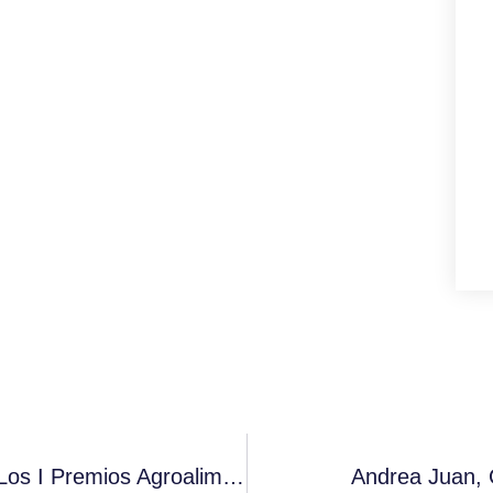
Cafento Recibe Un Emotivo Premio En Los I Premios Agroalimentarios De El Comercio
Andrea Juan, 