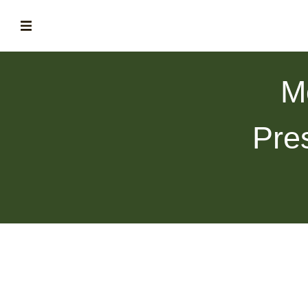
ABOUT
M
la historia de fórum
BLOG
Pre
el blog de fórum es tu brújula
MAGAZINE
no es una revista cualquiera
ASOCIADOS
conoce a nuestros asociados
FORMACIONES
el café siempre tiene algo nuevo que enseñarnos