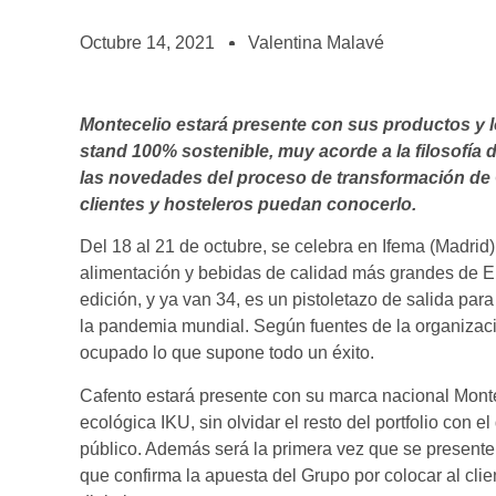
BOLSA DE TRABAJO
¡te imaginas vivir de tu pasión por el café?
Octubre 14, 2021
Valentina Malavé
CONTACTO
¡queremos saber de ti!
Montecelio estará presente con sus productos y 
stand 100% sostenible, muy acorde a la filosofía 
las novedades del proceso de transformación de 
clientes y hosteleros puedan conocerlo.
Del 18 al 21 de octubre, se celebra en Ifema (Madrid)
alimentación y bebidas de calidad más grandes de E
edición, y ya van 34, es un pistoletazo de salida para
la pandemia mundial. Según fuentes de la organizacio
ocupado lo que supone todo un éxito.
Cafento estará presente con su marca nacional Montece
ecológica IKU, sin olvidar el resto del portfolio con 
público. Además será la primera vez que se presente
que confirma la apuesta del Grupo por colocar al clie