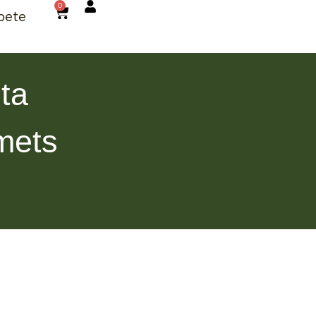
0
bete
ta
mets