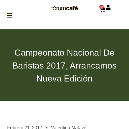
0
ABOUT
la historia
de fórum
Campeonato Nacional De
BLOG
Baristas 2017, Arrancamos
el blog
de fórum
es tu
Nueva Edición
brújula
MAGAZINE
no es una revista
cualquiera
ASOCIADOS
conoce a nuestros
Febrero 21, 2017
Valentina Malavé