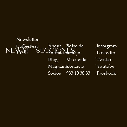
Newsletter
About
Bolsa de
Instagram
CoffeeFest
NEWS!
SECCIONES
Formaciones
trabajo
Linkedin
2025
Blog
Mi cuenta
Twitter
Magazine
Contacto
Youtube
Socios
933 10 38 33
Facebook