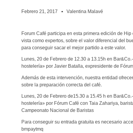
BOLSA DE TRABAJO
¡te imaginas vivir de tu pasión por el café?
Febrero 21, 2017
Valentina Malavé
CONTACTO
¡queremos saber de ti!
Forum Café participa en esta primera edición de Hip 
vista como expertos, sobre el valor diferencial del bu
para conseguir sacar el mejor partido a este valor.
Lunes, 20 de Febrero de 12.30 a 13.15h en Bar&Co.-«
hostelería» por Javier Batalla, expresidente de Fóru
Además de esta intervención, nuestra entidad ofrecer
sobre la preparación correcta del café.
Lunes, 20 de Febrero de15.30 a 15.45 h en Bar&Co.- 
hostelería» por Fórum Café con Taia Zahariya, barista
Campeonato Nacional de Baristas
Para conseguir su entrada gratuita es necesario acc
bmpaytmq