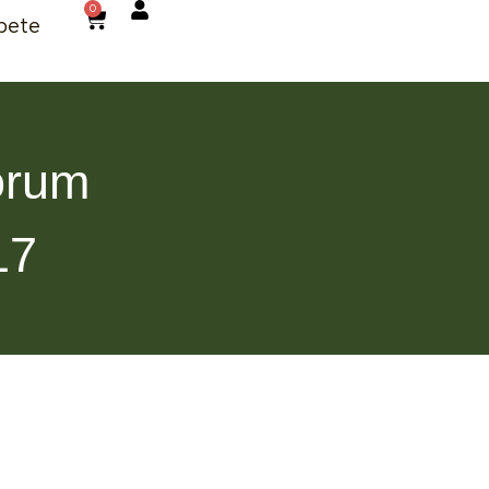
0
bete
órum
17