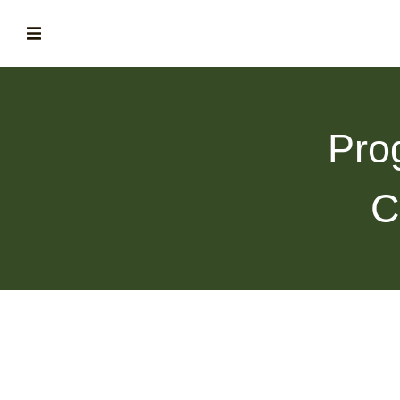
ABOUT
la historia de fórum
Pro
BLOG
el blog de fórum es tu brújula
C
MAGAZINE
no es una revista cualquiera
ASOCIADOS
conoce a nuestros asociados
FORMACIONES
el café siempre tiene algo nuevo que enseñarnos