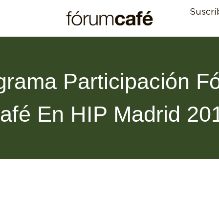
Suscrí
grama Participación F
afé En HIP Madrid 20