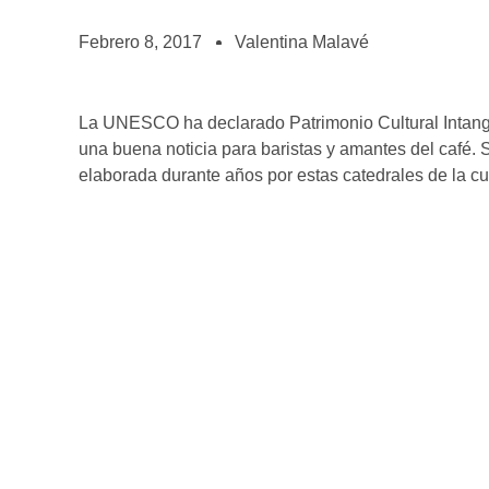
BOLSA DE TRABAJO
¡te imaginas vivir de tu pasión por el café?
Febrero 8, 2017
Valentina Malavé
CONTACTO
¡queremos saber de ti!
La UNESCO ha declarado Patrimonio Cultural Intangi
una buena noticia para baristas y amantes del café. S
elaborada durante años por estas catedrales de la cu