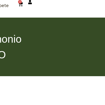
0
bete
monio
CO