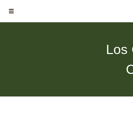
ABOUT
la historia de fórum
Los 
BLOG
el blog de fórum es tu brújula
C
MAGAZINE
no es una revista cualquiera
ASOCIADOS
conoce a nuestros asociados
FORMACIONES
el café siempre tiene algo nuevo que enseñarnos