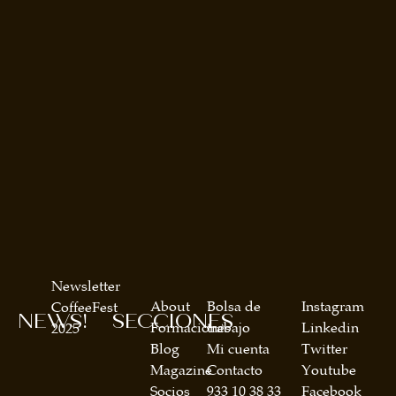
Newsletter
About
Bolsa de
Instagram
CoffeeFest
NEWS!
SECCIONES
Formaciones
trabajo
Linkedin
2025
Blog
Mi cuenta
Twitter
Magazine
Contacto
Youtube
Socios
933 10 38 33
Facebook