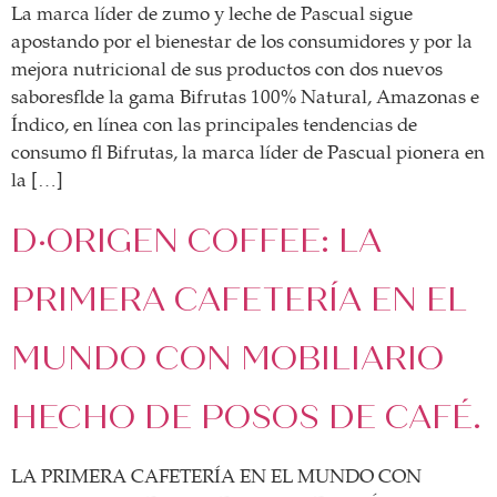
asociados
La marca líder de zumo y leche de Pascual sigue
apostando por el bienestar de los consumidores y por la
FORMACIONES
mejora nutricional de sus productos con dos nuevos
el café siempre tiene
sabores de la gama Bifrutas 100% Natural, Amazonas e
algo nuevo que
enseñarnos
Índico, en línea con las principales tendencias de
consumo Bifrutas, la marca líder de Pascual pionera en
BOLSA DE TRABAJO
la […]
¡te imaginas vivir de tu pasión
por el café?
D·ORIGEN COFFEE: LA
CONTACTO
PRIMERA CAFETERÍA EN EL
¡queremos saber
de ti!
MUNDO CON MOBILIARIO
HECHO DE POSOS DE CAFÉ.
LA PRIMERA CAFETERÍA EN EL MUNDO CON