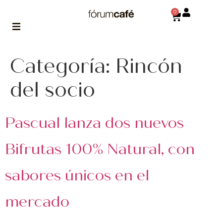
0
Categoría:
ABOUT
Rincón
la historia
de fórum
del socio
BLOG
el blog
Pascual lanza dos nuevos
de fórum
es tu
brújula
Bifrutas 100% Natural, con
MAGAZINE
sabores únicos en el
no es una revista
cualquiera
mercado
ASOCIADOS
conoce a nuestros