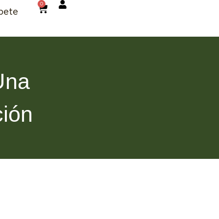
0
bete
Una
ión