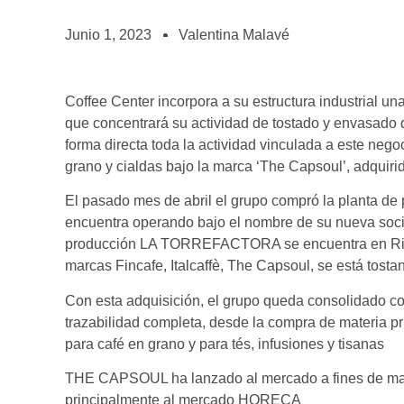
BOLSA DE TRABAJO
¡te imaginas vivir de tu pasión por el café?
Junio 1, 2023
Valentina Malavé
CONTACTO
¡queremos saber de ti!
Coffee Center incorpora a su estructura industrial un
que concentrará su actividad de tostado y envasado d
forma directa toda la actividad vinculada a este ne
grano y cialdas bajo la marca ‘The Capsoul’, adquiri
El pasado mes de abril el grupo compró la planta de 
encuentra operando bajo el nombre de su nueva s
producción LA TORREFACTORA se encuentra en Ripoll
marcas Fincafe, Italcaffè, The Capsoul, se está tostan
Con esta adquisición, el grupo queda consolidado co
trazabilidad completa, desde la compra de materia pr
para café en grano y para tés, infusiones y tisanas
THE CAPSOUL ha lanzado al mercado a fines de marz
principalmente al mercado HORECA