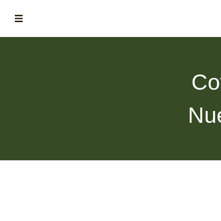
ABOUT
la historia de fórum
Co
BLOG
el blog de fórum es tu brújula
Nu
MAGAZINE
no es una revista cualquiera
ASOCIADOS
conoce a nuestros asociados
FORMACIONES
el café siempre tiene algo nuevo que enseñarnos