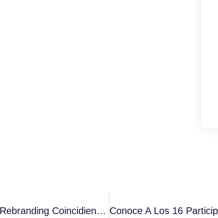
D·Origen Coffee Roasters Presenta Su Rebranding Coincidiendo Con Su Décimo Aniversario