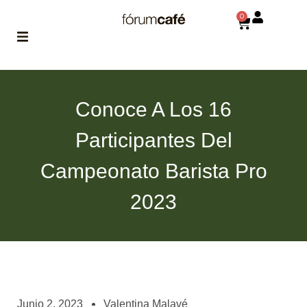
0
ABOUT
la historia
Conoce A Los 16
de fórum
Participantes Del
BLOG
el blog
Campeonato Barista Pro
de fórum
es tu
brújula
2023
MAGAZINE
no es una revista
cualquiera
ASOCIADOS
conoce a nuestros
Junio 2, 2023
Valentina Malavé