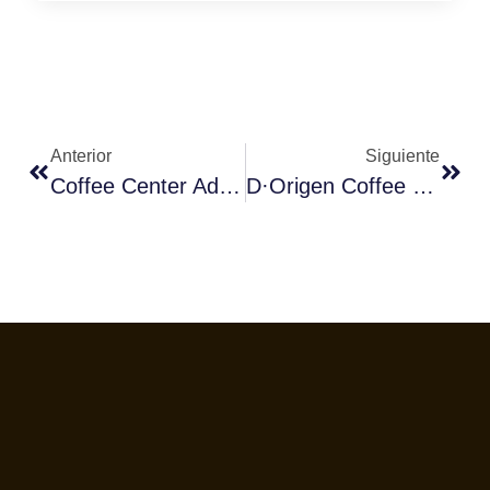
Anterior
Siguiente
Coffee Center Adquiere Una Nueva Planta De Producción
D·Origen Coffee , Socio De Eversys, Ofrece Una Experiencia Cafetera Excepcional En El Fórum Del Café En España.