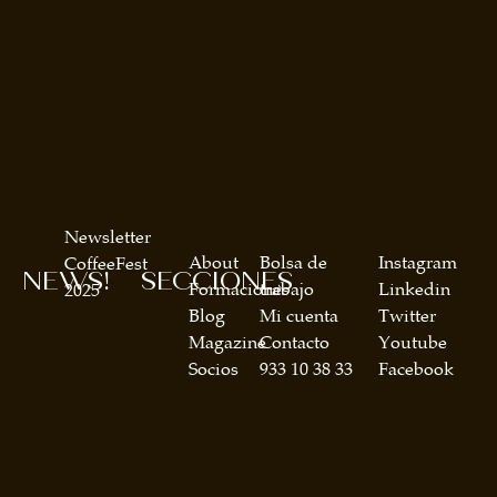
Newsletter
About
Bolsa de
Instagram
CoffeeFest
NEWS!
SECCIONES
Formaciones
trabajo
Linkedin
2025
Blog
Mi cuenta
Twitter
Magazine
Contacto
Youtube
Socios
933 10 38 33
Facebook