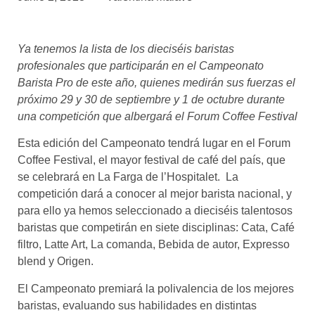
asociados
FORMACIONES
Ya tenemos la lista de los dieciséis baristas
el café siempre tiene
algo nuevo que
profesionales que participarán en el Campeonato
enseñarnos
Barista Pro de este año, quienes medirán sus fuerzas el
próximo 29 y 30 de septiembre y 1 de octubre durante
BOLSA DE TRABAJO
una competición que albergará el Forum Coffee Festival
¡te imaginas vivir de tu pasión
por el café?
Esta edición del Campeonato tendrá lugar en el Forum
Coffee Festival, el mayor festival de café del país, que
CONTACTO
se celebrará en La Farga de l’Hospitalet. La
¡queremos saber
competición dará a conocer al mejor barista nacional, y
de ti!
para ello ya hemos seleccionado a dieciséis talentosos
baristas que competirán en siete disciplinas: Cata, Café
filtro, Latte Art, La comanda, Bebida de autor, Expresso
blend y Origen.
El Campeonato premiará la polivalencia de los mejores
baristas, evaluando sus habilidades en distintas