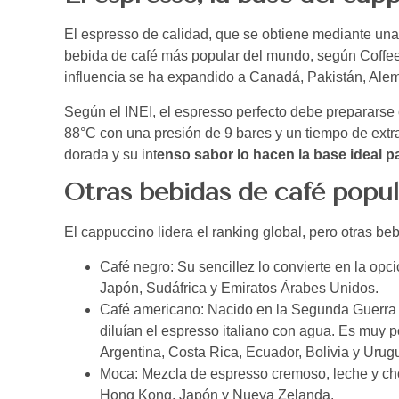
El espresso de calidad, que se obtiene mediante una 
bebida de café más popular del mundo, según Coffeen
influencia se ha expandido a Canadá, Pakistán, Alem
Según el INEI, el espresso perfecto debe prepararse
88°C con una presión de 9 bares y un tiempo de extr
dorada y su int
enso sabor lo hacen la base ideal p
Otras bebidas de café popu
El cappuccino lidera el ranking global, pero otras b
Café negro: Su sencillez lo convierte en la op
Japón, Sudáfrica y Emiratos Árabes Unidos.
Café americano: Nacido en la Segunda Guerra
diluían el espresso italiano con agua. Es muy
Argentina, Costa Rica, Ecuador, Bolivia y Urug
Moca: Mezcla de espresso cremoso, leche y c
Hong Kong, Japón y Nueva Zelanda.