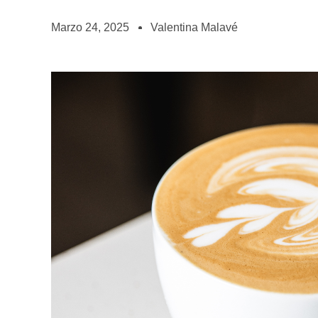
BOLSA DE TRABAJO
¡te imaginas vivir de tu pasión por el café?
Marzo 24, 2025
Valentina Malavé
CONTACTO
¡queremos saber de ti!