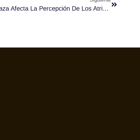
Cómo La Forma De La Taza Afecta La Percepción De Los Atributos Sensoriales Del Café