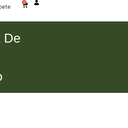
0
bete
a De
o