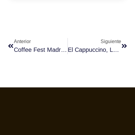
Anterior
Siguiente
Coffee Fest Madrid 2025: Un Acontecimiento Firme Que Promueve El Café De Calidad
El Cappuccino, La Bebida De Café Que Más Interés Despierta En El Mundo