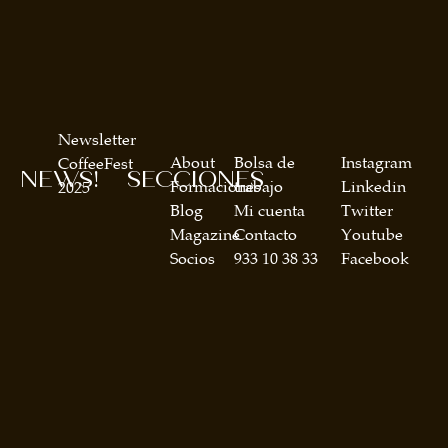
Newsletter
About
Bolsa de
Instagram
CoffeeFest
NEWS!
SECCIONES
Formaciones
trabajo
Linkedin
2025
Blog
Mi cuenta
Twitter
Magazine
Contacto
Youtube
Socios
933 10 38 33
Facebook