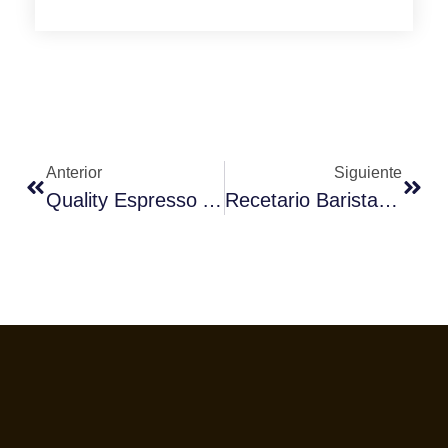
Anterior
Siguiente
Quality Espresso Acude A La XIII Edición De Los Campeonatos Baristas Fórum Café Con Sus Mejores Máquinas
Recetario Barista – Una Historia En 5 Elementos