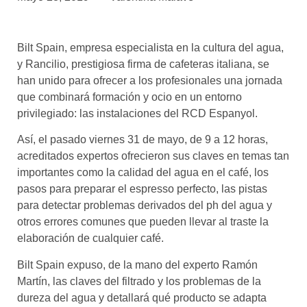
asociados
FORMACIONES
Bilt Spain, empresa especialista en la cultura del agua,
el café siempre tiene
algo nuevo que
y Rancilio, prestigiosa firma de cafeteras italiana, se
enseñarnos
han unido para ofrecer a los profesionales una jornada
que combinará formación y ocio en un entorno
BOLSA DE TRABAJO
privilegiado: las instalaciones del RCD Espanyol.
¡te imaginas vivir de tu pasión
por el café?
Así, el pasado viernes 31 de mayo, de 9 a 12 horas,
acreditados expertos ofrecieron sus claves en temas tan
CONTACTO
importantes como la calidad del agua en el café, los
¡queremos saber
pasos para preparar el espresso perfecto, las pistas
de ti!
para detectar problemas derivados del ph del agua y
otros errores comunes que pueden llevar al traste la
elaboración de cualquier café.
Bilt Spain expuso, de la mano del experto Ramón
Martín, las claves del filtrado y los problemas de la
dureza del agua y detallará qué producto se adapta