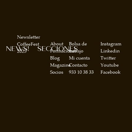
Newsletter
About
Bolsa de
Instagram
CoffeeFest
NEWS!
SECCIONES
Formaciones
trabajo
Linkedin
2025
Blog
Mi cuenta
Twitter
Magazine
Contacto
Youtube
Socios
933 10 38 33
Facebook