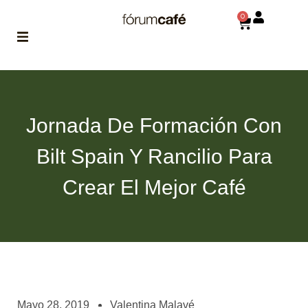
0
ABOUT
la historia
de fórum
Jornada De Formación Con
BLOG
Bilt Spain Y Rancilio Para
el blog
de fórum
es tu
Crear El Mejor Café
brújula
MAGAZINE
no es una revista
cualquiera
ASOCIADOS
conoce a nuestros
Mayo 28, 2019
Valentina Malavé