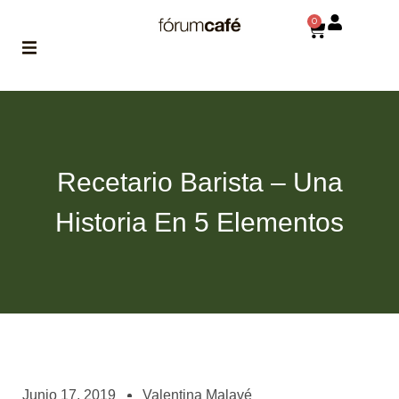
0
ABOUT
la historia
de fórum
Recetario Barista – Una
BLOG
el blog
Historia En 5 Elementos
de fórum
es tu
brújula
MAGAZINE
no es una revista
cualquiera
ASOCIADOS
conoce a nuestros
Junio 17, 2019
Valentina Malavé