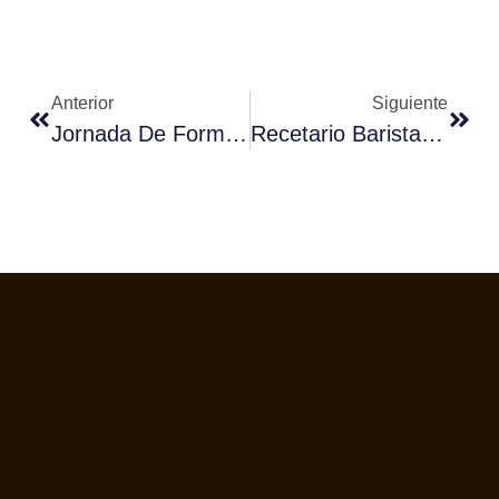
Anterior
Siguiente
Jornada De Formación Con Bilt Spain Y Rancilio Para Crear El Mejor Café
Recetario Barista – Siente Panamá