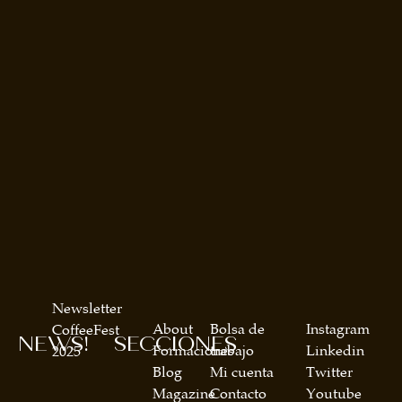
Newsletter
About
Bolsa de
Instagram
CoffeeFest
NEWS!
SECCIONES
Formaciones
trabajo
Linkedin
2025
Blog
Mi cuenta
Twitter
Magazine
Contacto
Youtube