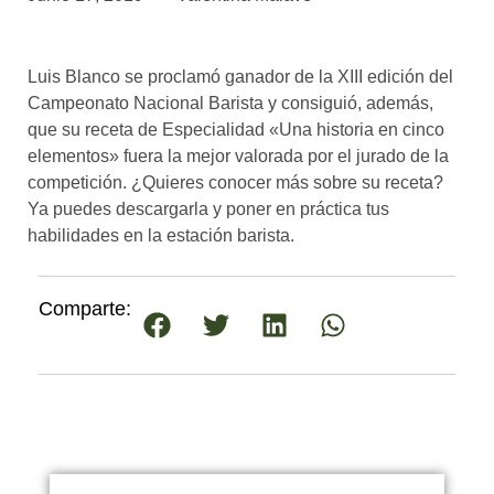
asociados
FORMACIONES
Luis Blanco se proclamó ganador de la XIII edición del
el café siempre tiene
algo nuevo que
Campeonato Nacional Barista y consiguió, además,
enseñarnos
que su receta de Especialidad «Una historia en cinco
elementos» fuera la mejor valorada por el jurado de la
BOLSA DE TRABAJO
competición. ¿Quieres conocer más sobre su receta?
¡te imaginas vivir de tu pasión
Ya puedes descargarla y poner en práctica tus
por el café?
habilidades en la estación barista.
CONTACTO
¡queremos saber
Comparte:
de ti!