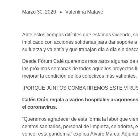
BOLSA DE TRABAJO
¡te imaginas vivir de tu pasión por el café?
Marzo 30, 2020
Valentina Malavé
CONTACTO
¡queremos saber de ti!
Ante estos tiempos difíciles que estamos viviendo, 
implicado con acciones solidarias para dar soporte 
su fuerza y valentía y que trabajan día a día sin des
Desde Fórum Café queremos mostraros algunas de e
las próximas semanas de todos aquellos proyectos ll
mejorar la condición de los colectivos más valientes.
¡PORQUE JUNTOS COMBATIREMOS ESTE VIRUS
Cafés Orús regala a varios hospitales aragoneses
el coronavirus.
“Queremos agradecer de esta forma la labor que vien
centros sanitarios, personal de limpieza, celadores,
vencer esta pandemia” explica Álvaro Marco, Adjunto