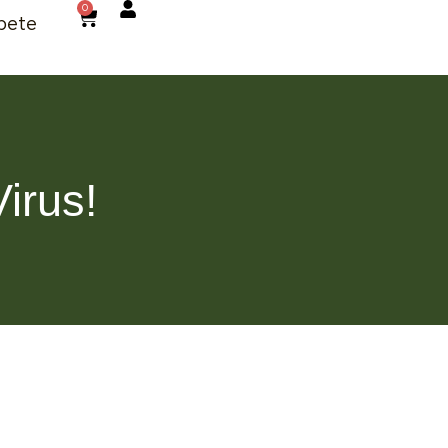
0
bete
irus!