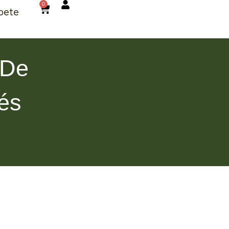
0
bete
 De
fés