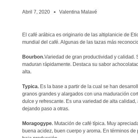
BOLSA DE TRABAJO
¡te imaginas vivir de tu pasión por el café?
Abril 7, 2020
Valentina Malavé
CONTACTO
¡queremos saber de ti!
El café arábica es originario de las altiplanicie de 
mundial del café. Algunas de las tazas más reconoci
Bourbon.
Variedad de gran productividad y calidad.
maduran rápidamente. Destaca su sabor achocolatado
alta.
Typica.
Es la base a partir de la cual se han desarro
granos grandes y alargados con una maduración corta
dulce y refrescante. Es una variedad de alta calidad,
dejando paso a otras.
Moragogype.
Mutación de café típica. Muy aprecia
buena acidez, buen cuerpo y aroma. En términos de pr