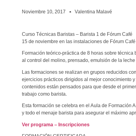
BOLSA DE TRABAJO
¡te imaginas vivir de tu pasión por el café?
Noviembre 10, 2017
Valentina Malavé
CONTACTO
¡queremos saber de ti!
Curso Técnicas Baristas – Barista 1 de Fórum Café
15 de noviembre en las instalaciones de Fórum Café 
Formación teórico-práctica de 8 horas sobre técnica b
al control del molino, prensado, emulsión de la leche
Las formaciones se realizan en grupos reducidos co
ejercicios prácticos dirigidos al mejor conocimiento y
contenidos están pensados para que desde el primer
trabajo como barista.
Esta formación se celebra en el Aula de Formación 
y todo el menaje barista para asegurar el máximo a
Ver programa – Inscripciones