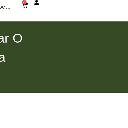
0
bete
ar O
a